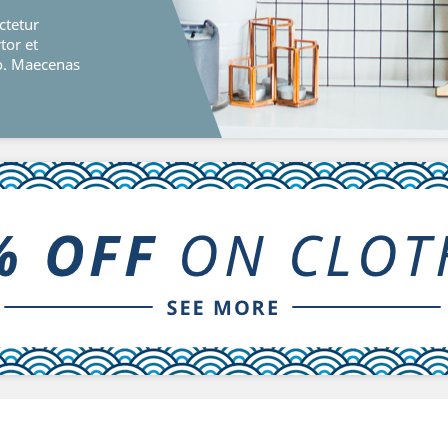
ctetur
rtor et
o. Maecenas