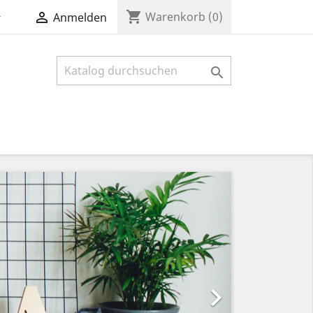
shopping_cart


Warenkorb
(0)
Anmelden

Weiter
